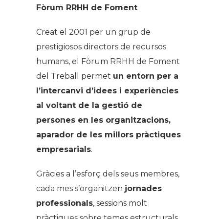
Fòrum RRHH de Foment
Creat el 2001 per un grup de
prestigiosos directors de recursos
humans, el Fòrum RRHH de Foment
del Treball permet
un entorn per a
l’intercanvi d’idees i experiències
al voltant de la gestió de
persones en les organitzacions,
aparador de les millors pràctiques
empresarials
.
Gràcies a l’esforç dels seus membres,
cada mes s’organitzen
jornades
professionals
, sessions molt
pràctiques sobre temes estructurals