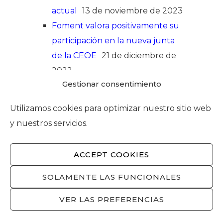
actual
13 de noviembre de 2023
Foment valora positivamente su
participación en la nueva junta
de la CEOE
21 de diciembre de
2022
Gestionar consentimiento
Foment del Treball apoya a la
candidatura de Virginia Guinda a
Utilizamos cookies para optimizar nuestro sitio web
la presidencia de la CEOE
8 de
y nuestros servicios.
noviembre de 2022
ACCEPT COOKIES
SOLAMENTE LAS FUNCIONALES
Recibir nuestras noticias
VER LAS PREFERENCIAS