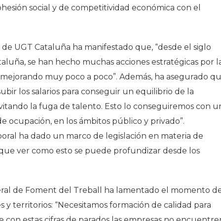
ohesión social y de competitividad económica con el
l de UGT Cataluña ha manifestado que, “desde el siglo
aluña, se han hecho muchas acciones estratégicas por l
os mejorando muy poco a poco”. Además, ha asegurado q
ubir los salarios para conseguir un equilibrio de la
evitando la fuga de talento. Esto lo conseguiremos con u
de ocupación, en los ámbitos público y privado”.
oral ha dado un marco de legislación en materia de
á que ver como esto se puede profundizar desde los
eneral de Foment del Treball ha lamentado el momento d
res y territorios: “Necesitamos formación de calidad para
que con estas cifras de parados las empresas no encuentre