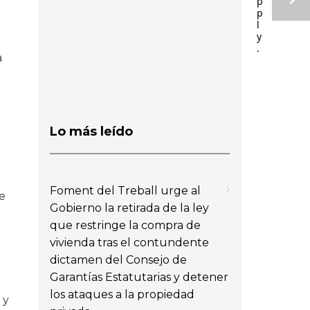
p
p
l
y
.
a
Lo más leído
Foment del Treball urge al
e
Gobierno la retirada de la ley
que restringe la compra de
vivienda tras el contundente
dictamen del Consejo de
Garantías Estatutarias y detener
los ataques a la propiedad
 y