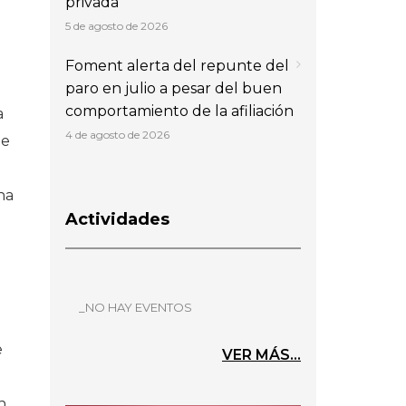
privada
5 de agosto de 2026
Foment alerta del repunte del
paro en julio a pesar del buen
comportamiento de la afiliación
a
4 de agosto de 2026
ue
na
Actividades
_NO HAY EVENTOS
e
VER MÁS...
n