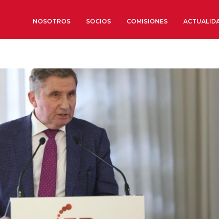
NOSOTROS
SOCIOS
COMISIONES
ACTUALID
Sobre nosotros
Órganos de Gobierno
Órganos Consultivos
Estructura Ejecutiva
Institut d’Estudis Estratègi
Organizaciones sectoriales
Sociedad Barcelonesa de E
Económicos y Sociales
Organizaciones territoriale
Conoce más