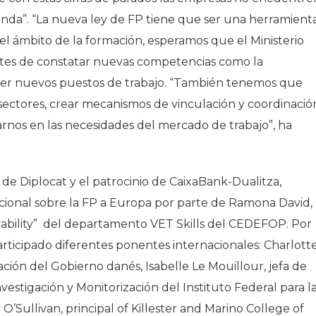
anda”. “La nueva ley de FP tiene que ser una herramient
 el ámbito de la formación, esperamos que el Ministerio
ntes de constatar nuevas competencias como la
rger nuevos puestos de trabajo. “También tenemos que
sectores, crear mecanismos de vinculación y coordinació
earnos en las necesidades del mercado de trabajo”, ha
de Diplocat y el patrocinio de CaixaBank-Dualitza,
cional sobre la FP a Europa por parte de Ramona David,
ability” del departamento VET Skills del CEDEFOP. Por
participado diferentes ponentes internacionales: Charlott
ión del Gobierno danés, Isabelle Le Mouillour, jefa de
vestigación y Monitorización del Instituto Federal para l
O’Sullivan, principal of Killester and Marino College of