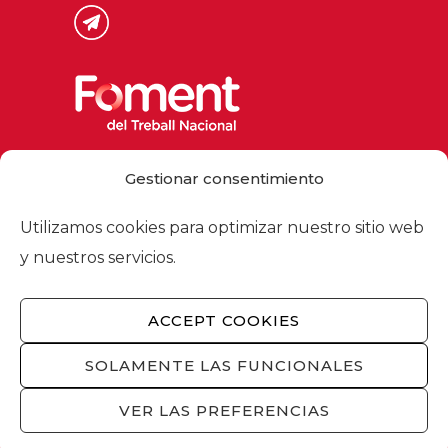
Via Laietana 32, 08003 Barcelona
Gestionar consentimiento
Tel. 93 484 12 00
foment@foment.com
Utilizamos cookies para optimizar nuestro sitio web
y nuestros servicios.
ACCEPT COOKIES
© 2026 - Foment del Treball Nacional
Nosotros
/
Asociados
/
Comisiones
/
SOLAMENTE LAS FUNCIONALES
Actualidad
/
Servicios
/
Aviso legal
/
Política
de privacidad
/
Política de cookies
/
VER LAS PREFERENCIAS
Privacidad redes sociales