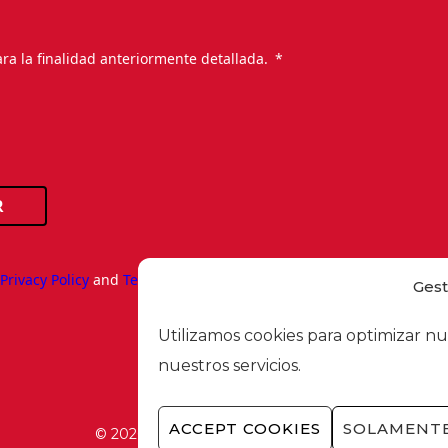
.
ra la finalidad anteriormente detallada.
R
e
Privacy Policy
and
Terms of Service
apply.
Gest
Utilizamos cookies para optimizar nu
nuestros servicios.
ACCEPT COOKIES
SOLAMENTE
© 2026 - Foment del Treball Nacional