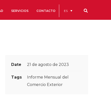
ES
AD
SERVICIOS
CONTACTO
Nuestros códigos
Cuentas Anuales
Código Ético y de Buen Gobierno
Estatutos
Date
21 de agosto de 2023
cs
Portal de la Transparencia
Tags
Informe Mensual del
studios
Comercio Exterior
s