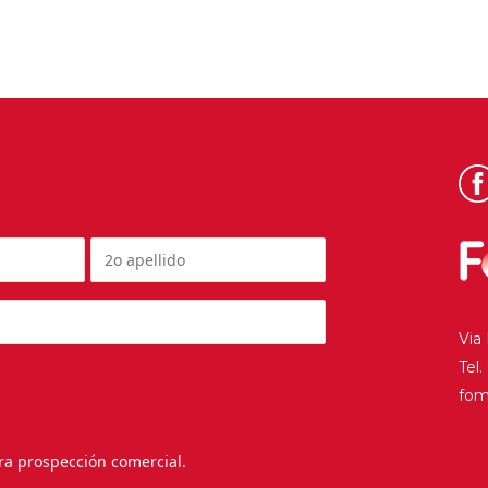
Via
Tel
fo
ra prospección comercial.