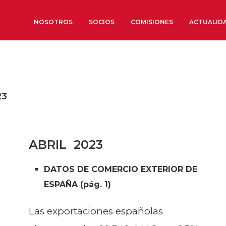
NOSOTROS
SOCIOS
COMISIONES
ACTUALID
Sobre nosotros
Órganos de Gobierno
23
Órganos Consultivos
Estructura Ejecutiva
Institut d’Estudis Estratègi
ABRIL 2023
Organizaciones sectoriales
Sociedad Barcelonesa de E
DATOS DE COMERCIO EXTERIOR DE
Económicos y Sociales
ESPAÑA (pág. 1)
Organizaciones territoriale
Las exportaciones españolas
Conoce más