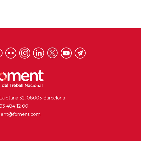
 Laietana 32, 08003 Barcelona
. 93 484 12 00
ment@foment.com