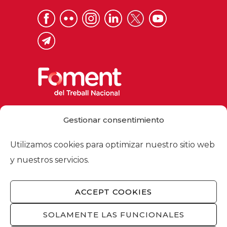
Via Laietana 32, 08003 Barcelona
Gestionar consentimiento
Tel. 93 484 12 00
foment@foment.com
Utilizamos cookies para optimizar nuestro sitio web
y nuestros servicios.
ACCEPT COOKIES
© 2026 - Foment del Treball Nacional
Nosotros
/
Asociados
/
Comisiones
/
SOLAMENTE LAS FUNCIONALES
Actualidad
/
Servicios
/
Aviso legal
/
Política