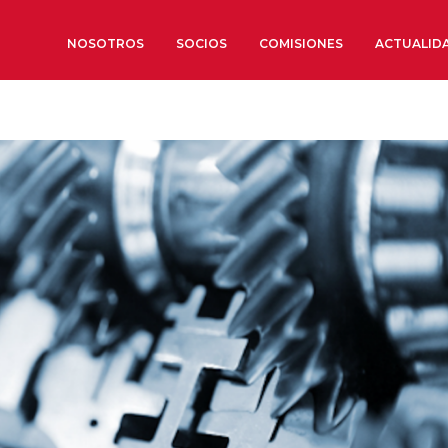
NOSOTROS
SOCIOS
COMISIONES
ACTUALID
Sobre nosotros
Órganos de Gobierno
Órganos Consultivos
Estructura Ejecutiva
Institut d’Estudis Estratègi
Organizaciones sectoriales
Sociedad Barcelonesa de E
Económicos y Sociales
Organizaciones territoriale
Conoce más