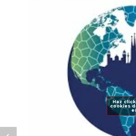
Haz click
cookies d
e