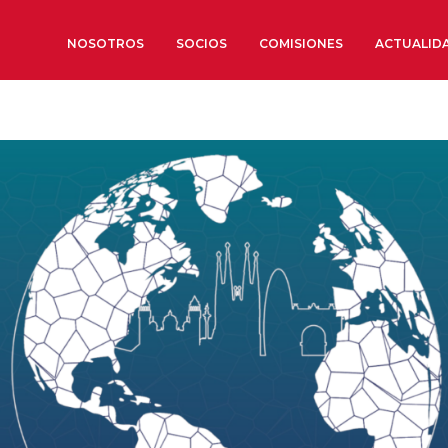
NOSOTROS
SOCIOS
COMISIONES
ACTUALID
Sobre nosotros
Órganos de Gobierno
Órganos Consultivos
Estructura Ejecutiva
Institut d’Estudis Estratègi
Organizaciones sectoriales
Sociedad Barcelonesa de E
Económicos y Sociales
Organizaciones territoriale
Conoce más