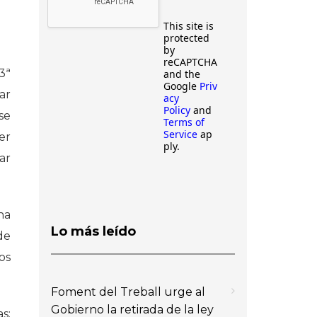
This site is
protected
by
reCAPTCHA
3ª
and the
Google
Priv
ar
acy
Policy
and
se
Terms of
Service
ap
er
ply.
ar
na
Lo más leído
de
os
Foment del Treball urge al
Gobierno la retirada de la ley
s: