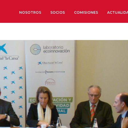
NOSOTROS
SOCIOS
COMISIONES
ACTUALID
Sobre nosotros
Órganos de Gobierno
Órganos Consultivos
Estructura Ejecutiva
Institut d’Estudis Estratègi
Organizaciones sectoriales
Sociedad Barcelonesa de E
Económicos y Sociales
Organizaciones territoriale
Conoce más