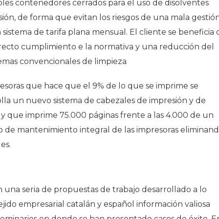
les contenedores cerrados para el uso de disolventes
isión, de forma que evitan los riesgos de una mala gestió
istema de tarifa plana mensual. El cliente se beneficia 
ecto cumplimiento e la normativa y una reducción del
emas convencionales de limpieza
resoras que hace que el 9% de lo que se imprime se
rolla un nuevo sistema de cabezales de impresión y de
s y que imprime 75.000 páginas frente a las 4.000 de un
o de mantenimiento integral de las impresoras eliminan
es.
n una seria de propuestas de trabajo desarrollado a lo
ejido empresarial catalán y español información valiosa
 seminarios en donde se han presentado casos de éxito. E