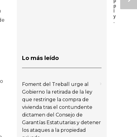
p
p
l
n
y
de
.
Lo más leído
do
Foment del Treball urge al
Gobierno la retirada de la ley
que restringe la compra de
vivienda tras el contundente
dictamen del Consejo de
Garantías Estatutarias y detener
los ataques a la propiedad
n