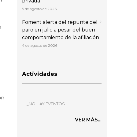
privada
5 de agosto de 2026
Foment alerta del repunte del
n
paro en julio a pesar del buen
comportamiento de la afiliación
4 de agosto de 2026
Actividades
ón
_NO HAY EVENTOS
VER MÁS...