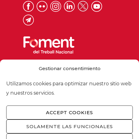
Via Laietana 32, 08003 Barcelona
Gestionar consentimiento
Tel. 93 484 12 00
foment@foment.com
Utilizamos cookies para optimizar nuestro sitio web
y nuestros servicios.
ACCEPT COOKIES
© 2026 - Foment del Treball Nacional
Nosotros
/
Asociados
/
Comisiones
/
SOLAMENTE LAS FUNCIONALES
Actualidad
/
Servicios
/
Aviso legal
/
Política
de privacidad
/
Política de cookies
/