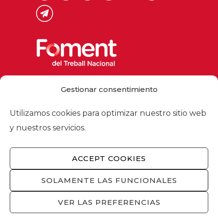
Via Laietana 32, 08003 Barcelona
Gestionar consentimiento
Tel. 93 484 12 00
foment@foment.com
Utilizamos cookies para optimizar nuestro sitio web
y nuestros servicios.
ACCEPT COOKIES
© 2026 - Foment del Treball Nacional
Nosotros
/
Asociados
/
Comisiones
/
SOLAMENTE LAS FUNCIONALES
Actualidad
/
Servicios
/
Aviso legal
/
Política
de privacidad
/
Política de cookies
/
VER LAS PREFERENCIAS
Privacidad redes sociales