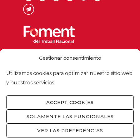
Via Laietana 32, 08003 Barcelona
Gestionar consentimiento
Tel. 93 484 12 00
foment@foment.com
Utilizamos cookies para optimizar nuestro sitio web
y nuestros servicios.
ACCEPT COOKIES
© 2026 - Foment del Treball Nacional
Nosotros
/
Asociados
/
Comisiones
/
SOLAMENTE LAS FUNCIONALES
Actualidad
/
Servicios
/
Aviso legal
/
Política
de privacidad
/
Política de cookies
/
VER LAS PREFERENCIAS
Privacidad redes sociales