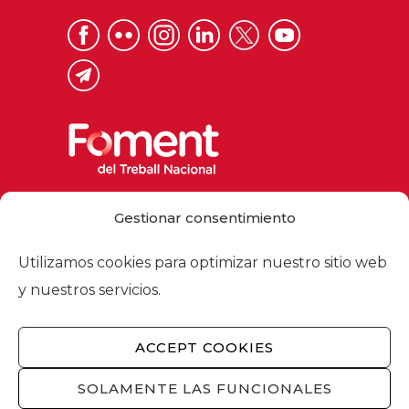
Via Laietana 32, 08003 Barcelona
Gestionar consentimiento
Tel. 93 484 12 00
foment@foment.com
Utilizamos cookies para optimizar nuestro sitio web
y nuestros servicios.
ACCEPT COOKIES
© 2026 - Foment del Treball Nacional
Nosotros
/
Asociados
/
Comisiones
/
SOLAMENTE LAS FUNCIONALES
Actualidad
/
Servicios
/
Aviso legal
/
Política