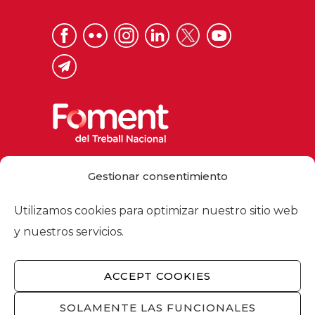
Via Laietana 32, 08003 Barcelona
Gestionar consentimiento
Tel. 93 484 12 00
foment@foment.com
Utilizamos cookies para optimizar nuestro sitio web
y nuestros servicios.
ACCEPT COOKIES
© 2026 - Foment del Treball Nacional
Nosotros
/
Asociados
/
Comisiones
/
SOLAMENTE LAS FUNCIONALES