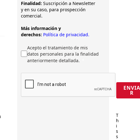
Finalidad:
Suscripción a Newsletter
y en su caso, para prospección
comercial.
Más información y
derechos:
Política de privacidad.
Acepto el tratamiento de mis
datos personales para la finalidad
anteriormente detallada.
ENVI
R
T
a
h
i
s
s