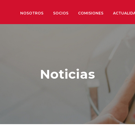
NOSOTROS
SOCIOS
COMISIONES
ACTUALID
Sobre nosotros
Órganos de Gobierno
Órganos Consultivos
Noticias
Estructura Ejecutiva
Institut d’Estudis Estratègi
Organizaciones sectoriales
Sociedad Barcelonesa de E
Económicos y Sociales
Organizaciones territoriale
Conoce más