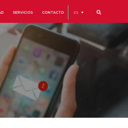
ES
AD
SERVICIOS
CONTACTO
Nuestros códigos
Cuentas Anuales
Código Ético y de Buen Gobierno
Estatutos
cs
Portal de la Transparencia
studios
s