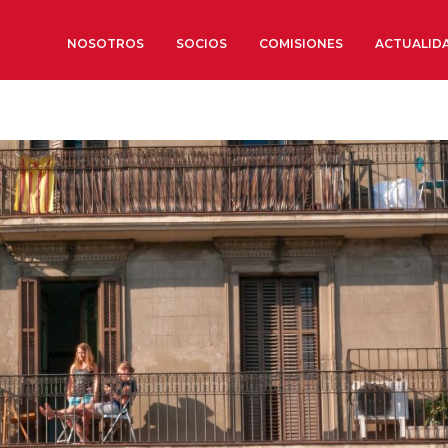
NOSOTROS
SOCIOS
COMISIONES
ACTUALID
Sobre nosotros
Órganos de Gobierno
Órganos Consultivos
Estructura Ejecutiva
Institut d’Estudis Estratègi
Organizaciones sectoriales
Sociedad Barcelonesa de E
Económicos y Sociales
Organizaciones territoriale
Conoce más