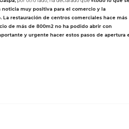
Gaspa,
por otro lado, ha declarado que
«todo lo que s
 noticia muy positiva para el comercio y la
. La restauración de centros comerciales hace más
rcio de más de 800m2 no ha podido abrir con
mportante y urgente hacer estos pasos de apertura 