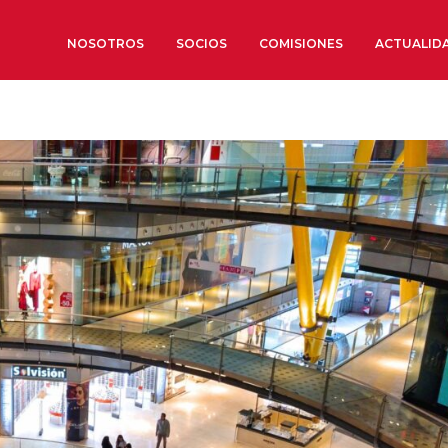
NOSOTROS
SOCIOS
COMISIONES
ACTUALID
Sobre nosotros
Órganos de Gobierno
Órganos Consultivos
Estructura Ejecutiva
Institut d’Estudis Estratègi
Organizaciones sectoriales
Sociedad Barcelonesa de E
Económicos y Sociales
Organizaciones territoriale
Conoce más