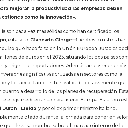
para mejorar la productividad las empresas deben
cuestiones como la innovación»
.
lia son cada vez más sólidas como han certificado los
rpo
, e italiano,
Giancarlo Giorgetti
. Ambos ministros han
mpulso que hace falta en la Unión Europea. Justo es deci
millones de euros en el 2023, situando los dos países co
ión y origen de importaciones. Además, ambas economías
versiones significativas cruzadas en sectores como la
ión y la banca. También han valorado positivamente que
n cuanto a desarrollo de los planes de recuperación. Est
iene el eje mediterráneo para liderar Europa. Este foro es
 Duran i Lleida
, y por el ex primer ministro italiano
,
mpliamente citado durante la jornada para poner en valor
rme que lleva su nombre sobre el mercado interno de la