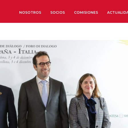
NOSOTROS
SOCIOS
COMISIONES
ACTUALID
Sobre nosotros
Órganos de Gobierno
Órganos Consultivos
Estructura Ejecutiva
Institut d’Estudis Estratègi
Organizaciones sectoriales
Sociedad Barcelonesa de E
Económicos y Sociales
Organizaciones territoriale
Conoce más