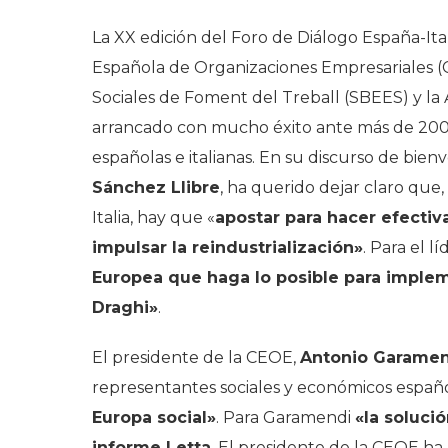
La XX edición del Foro de Diálogo España-It
Española de Organizaciones Empresariales (
Sociales de Foment del Treball (SBEES) y la 
arrancado con mucho éxito ante más de 200 
españolas e italianas. En su discurso de bien
Sánchez Llibre
, ha querido dejar claro que
Italia, hay que «
apostar para hacer efectiv
impulsar la reindustrialización»
. Para el 
Europea que haga lo posible para implem
Draghi»
.
El presidente de la CEOE,
Antonio Garame
representantes sociales y económicos españo
Europa social»
. Para Garamendi
«la soluci
informe Letta
. El presidente de la CEOE 