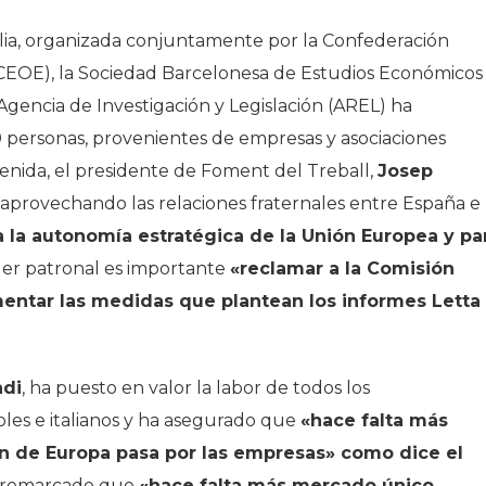
alia, organizada conjuntamente por la Confederación
CEOE), la Sociedad Barcelonesa de Estudios Económicos
Agencia de Investigación y Legislación (AREL) ha
personas, provenientes de empresas y asociaciones
venida, el presidente de Foment del Treball,
Josep
, aprovechando las relaciones fraternales entre España e
a la autonomía estratégica de la Unión Europea y pa
líder patronal es importante
«reclamar a la Comisión
entar las medidas que plantean los informes Letta
ndi
, ha puesto en valor la labor de todos los
les e italianos y ha asegurado que
«hace falta más
ón de Europa pasa por las empresas» como dice el
ha remarcado que
«hace falta más mercado único,