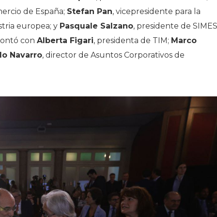
mercio de España;
Stefan Pan
, vicepresidente para la
stria europea; y
Pasquale Salzano
, presidente de SIMES
 contó con
Alberta Figari
, presidenta de TIM;
Marco
o Navarro
, director de Asuntos Corporativos de