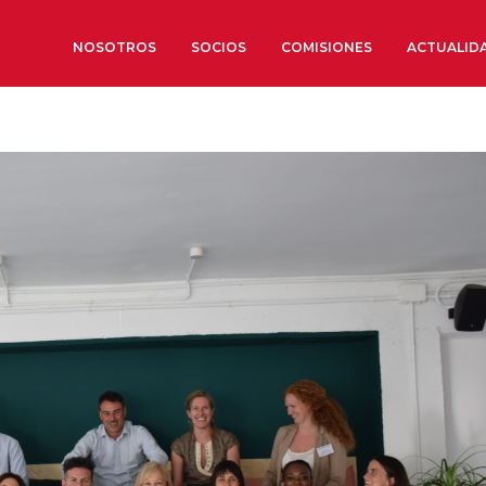
NOSOTROS
SOCIOS
COMISIONES
ACTUALID
Sobre nosotros
Órganos de Gobierno
Órganos Consultivos
Estructura Ejecutiva
Institut d’Estudis Estratègi
Organizaciones sectoriales
Sociedad Barcelonesa de E
Económicos y Sociales
Organizaciones territoriale
Conoce más