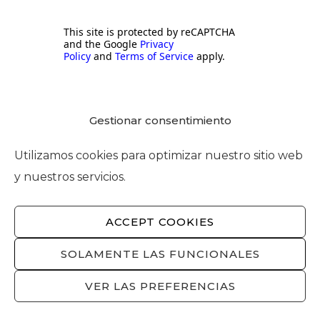
This site is protected by reCAPTCHA
and the Google
Privacy
Policy
and
Terms of Service
apply.
Gestionar consentimiento
Lo más leído
Utilizamos cookies para optimizar nuestro sitio web
y nuestros servicios.
Foment del Treball urge al Gobierno
ACCEPT COOKIES
la retirada de la ley que restringe la
compra de vivienda tras el
SOLAMENTE LAS FUNCIONALES
contundente dictamen del Consejo
de Garantías Estatutarias y detener
VER LAS PREFERENCIAS
los ataques a la propiedad privada
5 de agosto de 2026