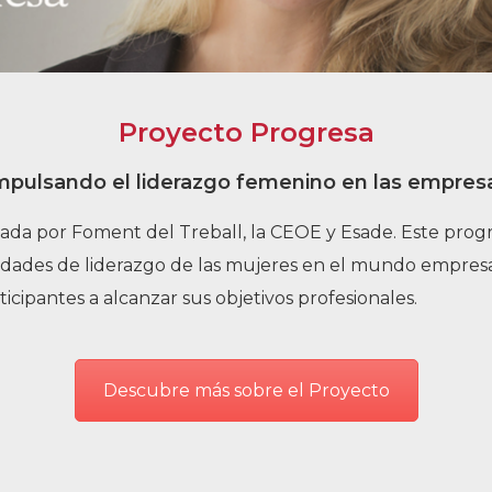
Historia
Galería de Presidentes
Biblioteca Archivo
Proyecto Progresa
Sede Social
mpulsando el liderazgo femenino en las empres
lsada por Foment del Treball, la CEOE y Esade. Este pro
idades de liderazgo de las mujeres en el mundo empresari
cipantes a alcanzar sus objetivos profesionales.
Descubre más sobre el Proyecto