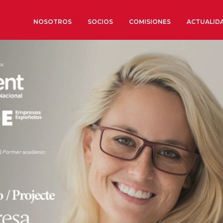
NOSOTROS
SOCIOS
COMISIONES
ACTUALID
Sobre nosotros
Órganos de Gobierno
Órganos Consultivos
Estructura Ejecutiva
Institut d’Estudis Estratègi
Organizaciones sectoriales
Sociedad Barcelonesa de E
Económicos y Sociales
Organizaciones territoriale
Conoce más