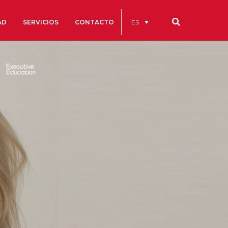
ES
AD
SERVICIOS
CONTACTO
Nuestros códigos
Cuentas Anuales
Código Ético y de Buen Gobierno
Estatutos
cs
Portal de la Transparencia
studios
s