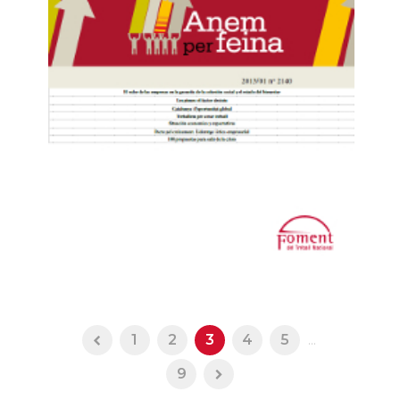
1
2
3
4
5
...
9