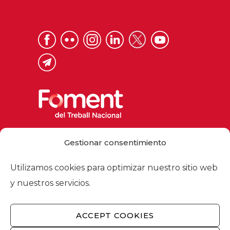
Via Laietana 32, 08003 Barcelona
Gestionar consentimiento
Tel. 93 484 12 00
foment@foment.com
Utilizamos cookies para optimizar nuestro sitio web
y nuestros servicios.
ACCEPT COOKIES
© 2026 - Foment del Treball Nacional