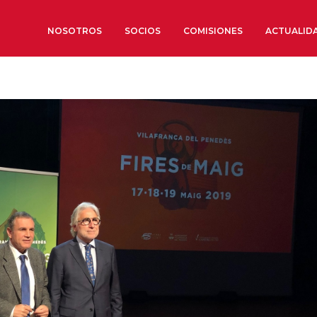
NOSOTROS
SOCIOS
COMISIONES
ACTUALID
Sobre nosotros
Órganos de Gobierno
Órganos Consultivos
Estructura Ejecutiva
Institut d’Estudis Estratègi
Organizaciones sectoriales
Sociedad Barcelonesa de E
Económicos y Sociales
Organizaciones territoriale
Conoce más