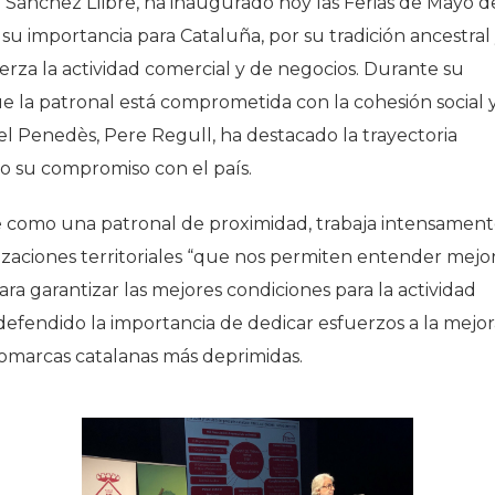
 Sánchez Llibre, ha inaugurado hoy las Ferias de Mayo d
u importancia para Cataluña, por su tradición ancestral
rza la actividad comercial y de negocios. Durante su
e la patronal está comprometida con la cohesión social 
 del Penedès, Pere Regull, ha destacado la trayectoria
do su compromiso con el país.
 como una patronal de proximidad, trabaja intensamen
nizaciones territoriales “que nos permiten entender mejo
ara garantizar las mejores condiciones para la actividad
 defendido la importancia de dedicar esfuerzos a la mejo
comarcas catalanas más deprimidas.