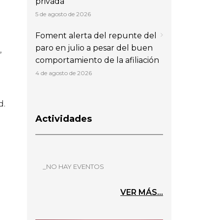
privada
5 de agosto de 2026
Foment alerta del repunte del
paro en julio a pesar del buen
,
comportamiento de la afiliación
4 de agosto de 2026
d.
Actividades
_NO HAY EVENTOS
VER MÁS...