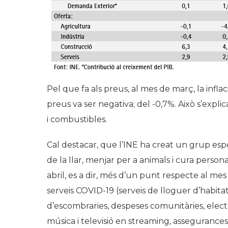
Pel que fa als preus, al mes de març, la inflaci
preus va ser negativa; del -0,7%. Això s’expli
i combustibles.
Cal destacar, que l’INE ha creat un grup esp
de la llar, menjar per a animals i cura perso
abril, es a dir, més d’un punt respecte al mes
serveis COVID-19 (serveis de lloguer d’habitat
d’escombraries, despeses comunitàries, electric
música i televisió en streaming, assegurances, 