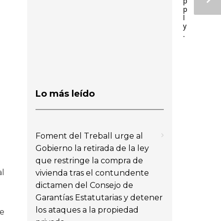
p
p
l
y
.
Lo más leído
Foment del Treball urge al
Gobierno la retirada de la ley
que restringe la compra de
al
vivienda tras el contundente
dictamen del Consejo de
Garantías Estatutarias y detener
los ataques a la propiedad
ue