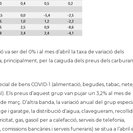
ó va ser del 0% i al mes d’abril la taxa de variació dels
ca, principalment, per la caiguda dels preus dels carburan
ecial de bens COVID-1 (alimentació, begudes, tabac, nete
nal). Els preus d’aquest grup van pujar un 3,2% al mes de
 de març. D’altra banda, la variació anual del grup especi
ge i garatge, la distribució d’aigua, clavegueram, recolli
itat, gas, gasoil per a calefacció, serveis de telefonia,
comissions bancàries i serveis funeraris) se situa a l’abril