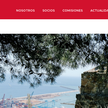
NOSOTROS
SOCIOS
COMISIONES
ACTUALID
Sobre nosotros
Órganos de Gobierno
Órganos Consultivos
Estructura Ejecutiva
Institut d’Estudis Estratègi
Organizaciones sectoriales
Sociedad Barcelonesa de E
Económicos y Sociales
Organizaciones territoriale
Conoce más