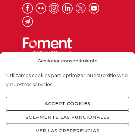
Gestionar consentimiento
Via Laietana 32, 08003 Barcelona
Tel. 93 484 12 00
Utilizamos cookies para optimizar nuestro sitio web
foment@foment.com
y nuestros servicios.
ACCEPT COOKIES
© 2026 - Foment del Treball Nacional
SOLAMENTE LAS FUNCIONALES
Nosotros
/
Asociados
/
Comisiones
/
Actualidad
/
Servicios
/
Aviso legal
/
Política
VER LAS PREFERENCIAS