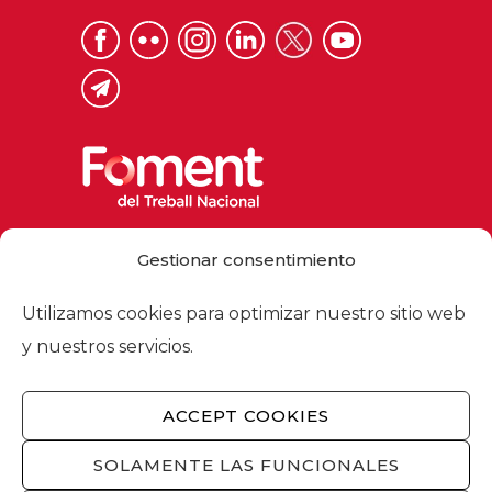
Via Laietana 32, 08003 Barcelona
Gestionar consentimiento
Tel. 93 484 12 00
foment@foment.com
Utilizamos cookies para optimizar nuestro sitio web
y nuestros servicios.
ACCEPT COOKIES
© 2026 - Foment del Treball Nacional
Nosotros
/
Asociados
/
Comisiones
/
SOLAMENTE LAS FUNCIONALES
Actualidad
/
Servicios
/
Aviso legal
/
Política