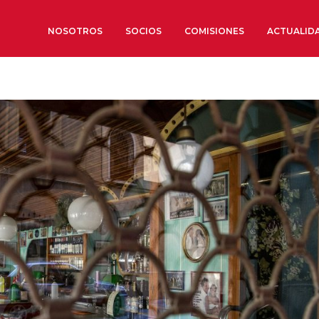
NOSOTROS
SOCIOS
COMISIONES
ACTUALID
Sobre nosotros
Órganos de Gobierno
Órganos Consultivos
Estructura Ejecutiva
Institut d’Estudis Estratègi
Organizaciones sectoriales
Sociedad Barcelonesa de E
Económicos y Sociales
Organizaciones territoriale
Conoce más