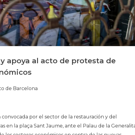
Historia
Galería de Presidentes
Biblioteca Archivo
Sede Social
y apoya al acto de protesta de
onómicos
co de Barcelona
convocada por el sector de la restauración y del
s en la plaça Sant Jaume, ante el Palau de la Generalita
de los sectores económicos en contra de las nuevas