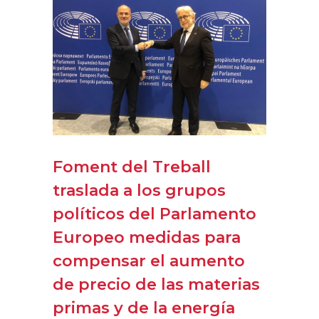
Foment del Treball
traslada a los grupos
políticos del Parlamento
Europeo medidas para
compensar el aumento
de precio de las materias
primas y de la energía