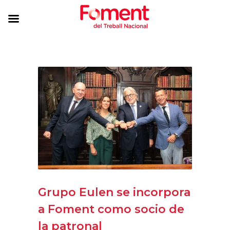
Grupo Eulen se incorpora
a Foment como socio de
la patronal