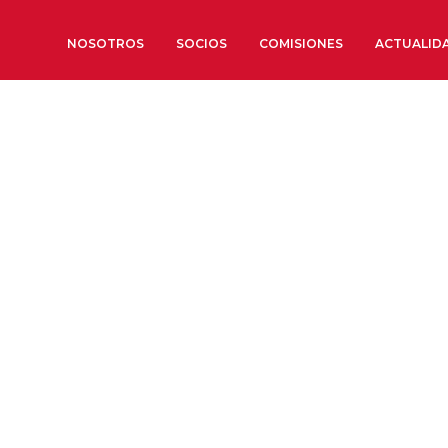
NOSOTROS
SOCIOS
COMISIONES
ACTUALID
Sobre nosotros
Órganos de Gobierno
Órganos Consultivos
Estructura Ejecutiva
Institut d’Estudis Estratègi
Organizaciones sectoriales
Sociedad Barcelonesa de E
Económicos y Sociales
Organizaciones territoriale
Conoce más