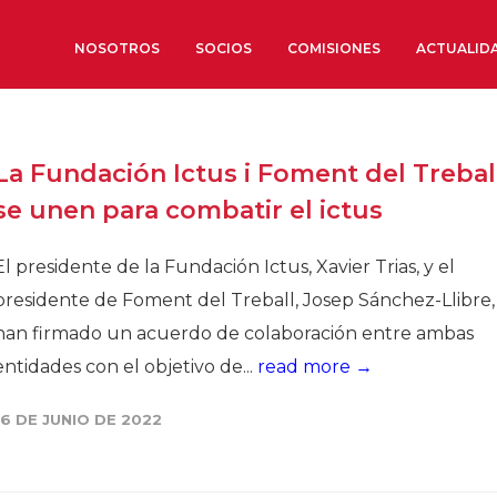
NOSOTROS
SOCIOS
COMISIONES
ACTUALID
Sobre nosotros
La Fundación Ictus i Foment del Trebal
Órganos de Gobierno
se unen para combatir el ictus
Órganos Consultivos
Estructura Ejecutiva
El presidente de la Fundación Ictus, Xavier Trias, y el
Institut d’Estudis Estratègi
presidente de Foment del Treball, Josep Sánchez-Llibre,
Organizaciones sectoriales
han firmado un acuerdo de colaboración entre ambas
Sociedad Barcelonesa de E
entidades con el objetivo de...
read more →
Económicos y Sociales
Organizaciones territoriale
16 DE JUNIO DE 2022
Conoce más