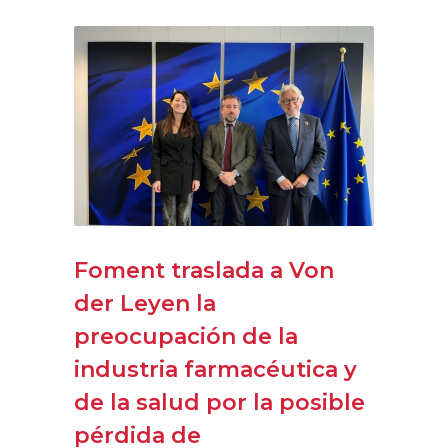
Foment traslada a Von
der Leyen la
preocupación de la
industria farmacéutica y
de la salud por la posible
pérdida de