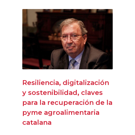
Resiliencia, digitalización
y sostenibilidad, claves
para la recuperación de la
pyme agroalimentaria
catalana