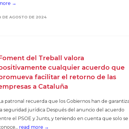
more →
Historia
8 DE AGOSTO DE 2024
Galería de Presidentes
Biblioteca Archivo
Sede Social
Foment del Treball valora
positivamente cualquier acuerdo que
promueva facilitar el retorno de las
empresas a Cataluña
La patronal recuerda que los Gobiernos han de garantiz
la seguridad jurídica Después del anuncio del acuerdo
entre el PSOE y Junts, y teniendo en cuenta que solo se
conoce...
read more →