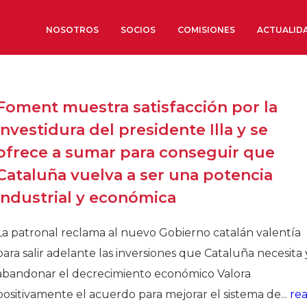
NOSOTROS
SOCIOS
COMISIONES
ACTUALID
Sobre nosotros
Foment muestra satisfacción por la
Órganos de Gobierno
investidura del presidente Illa y se
Órganos Consultivos
ofrece a sumar para conseguir que
Estructura Ejecutiva
Cataluña vuelva a ser una potencia
Institut d’Estudis Estratègi
industrial y económica
Organizaciones sectoriales
Sociedad Barcelonesa de E
La patronal reclama al nuevo Gobierno catalán valentía
Económicos y Sociales
para salir adelante las inversiones que Cataluña necesita 
Organizaciones territoriale
abandonar el decrecimiento económico Valora
Conoce más
positivamente el acuerdo para mejorar el sistema de...
re