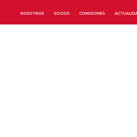
NOSOTROS
SOCIOS
COMISIONES
ACTUALID
Sobre nosotros
Órganos de Gobierno
Órganos Consultivos
Estructura Ejecutiva
Institut d’Estudis Estratègi
Organizaciones sectoriales
Sociedad Barcelonesa de E
Económicos y Sociales
Organizaciones territoriale
Conoce más