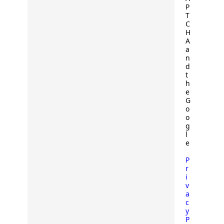
P
T
C
H
A
a
n
d
t
h
e
G
o
o
g
l
e
P
r
i
v
a
c
y
P