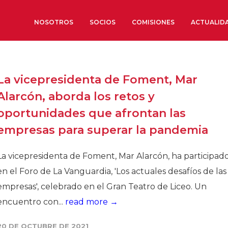
NOSOTROS
SOCIOS
COMISIONES
ACTUALID
Sobre nosotros
La vicepresidenta de Foment, Mar
Órganos de Gobierno
Alarcón, aborda los retos y
Órganos Consultivos
oportunidades que afrontan las
Estructura Ejecutiva
empresas para superar la pandemia
Institut d’Estudis Estratègi
Organizaciones sectoriales
La vicepresidenta de Foment, Mar Alarcón, ha participad
Sociedad Barcelonesa de E
en el Foro de La Vanguardia, 'Los actuales desafíos de las
Económicos y Sociales
empresas', celebrado en el Gran Teatro de Liceo. Un
Organizaciones territoriale
encuentro con...
read more →
Conoce más
20 DE OCTUBRE DE 2021