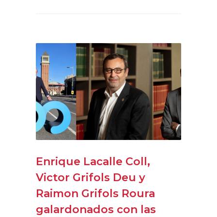
Enrique Lacalle Coll,
Victor Grifols Deu y
Raimon Grifols Roura
galardonados con las