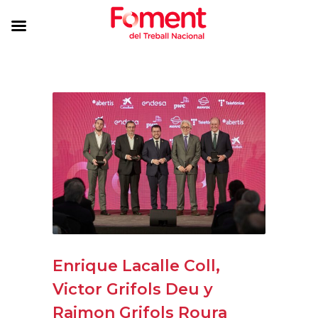
Enrique Lacalle Coll,
Victor Grifols Deu y
Raimon Grifols Roura