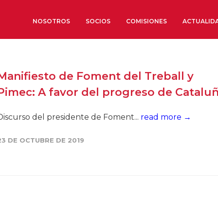
NOSOTROS
SOCIOS
COMISIONES
ACTUALID
Sobre nosotros
Manifiesto de Foment del Treball y
Órganos de Gobierno
Pimec: A favor del progreso de Catalu
Órganos Consultivos
Estructura Ejecutiva
Discurso del presidente de Foment...
read more →
Institut d’Estudis Estratègi
23 DE OCTUBRE DE 2019
Organizaciones sectoriales
Sociedad Barcelonesa de E
Económicos y Sociales
Organizaciones territoriale
Conoce más