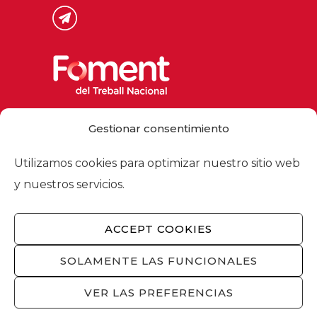
Via Laietana 32, 08003 Barcelona
Gestionar consentimiento
Tel. 93 484 12 00
foment@foment.com
Utilizamos cookies para optimizar nuestro sitio web
y nuestros servicios.
ACCEPT COOKIES
© 2026 - Foment del Treball Nacional
Nosotros
/
Asociados
/
Comisiones
/
SOLAMENTE LAS FUNCIONALES
Actualidad
/
Servicios
/
Aviso legal
/
Política
de privacidad
/
Política de cookies
/
VER LAS PREFERENCIAS
Privacidad redes sociales