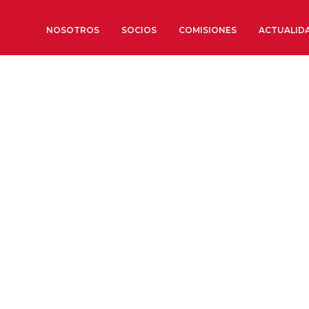
NOSOTROS
SOCIOS
COMISIONES
ACTUALID
Sobre nosotros
Órganos de Gobierno
Órganos Consultivos
Estructura Ejecutiva
Institut d’Estudis Estratègi
Organizaciones sectoriales
Sociedad Barcelonesa de E
Económicos y Sociales
Organizaciones territoriale
Conoce más