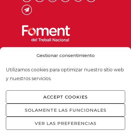
Via Laietana 32, 08003 Barcelona
Gestionar consentimiento
Tel. 93 484 12 00
foment@foment.com
Utilizamos cookies para optimizar nuestro sitio web
y nuestros servicios.
ACCEPT COOKIES
© 2026 - Foment del Treball Nacional
Nosotros
/
Asociados
/
Comisiones
/
SOLAMENTE LAS FUNCIONALES
Actualidad
/
Servicios
/
Aviso legal
/
Política
de privacidad
/
Política de cookies
/
VER LAS PREFERENCIAS
Privacidad redes sociales