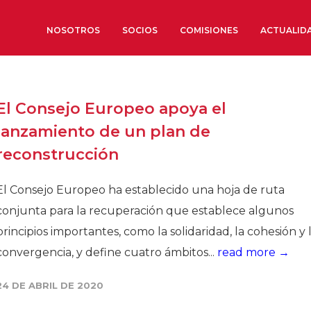
NOSOTROS
SOCIOS
COMISIONES
ACTUALID
Sobre nosotros
El Consejo Europeo apoya el
Órganos de Gobierno
lanzamiento de un plan de
Órganos Consultivos
reconstrucción
Estructura Ejecutiva
Institut d’Estudis Estratègi
El Consejo Europeo ha establecido una hoja de ruta
Organizaciones sectoriales
conjunta para la recuperación que establece algunos
Sociedad Barcelonesa de E
principios importantes, como la solidaridad, la cohesión y 
Económicos y Sociales
convergencia, y define cuatro ámbitos...
read more →
Organizaciones territoriale
24 DE ABRIL DE 2020
Conoce más