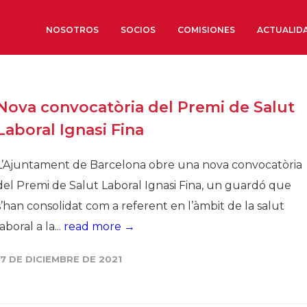
NOSOTROS
SOCIOS
COMISIONES
ACTUALID
Sobre nosotros
Nova convocatòria del Premi de Salut
Órganos de Gobierno
Laboral Ignasi Fina
Órganos Consultivos
Estructura Ejecutiva
L’Ajuntament de Barcelona obre una nova convocatòria
Institut d’Estudis Estratègi
del Premi de Salut Laboral Ignasi Fina, un guardó que
Organizaciones sectoriales
s’han consolidat com a referent en l’àmbit de la salut
Sociedad Barcelonesa de E
laboral a la...
read more →
Económicos y Sociales
Organizaciones territoriale
17 DE DICIEMBRE DE 2021
Conoce más