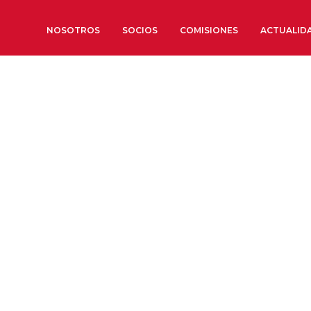
NOSOTROS
SOCIOS
COMISIONES
ACTUALID
Sobre nosotros
Órganos de Gobierno
Órganos Consultivos
Estructura Ejecutiva
Institut d’Estudis Estratègi
Organizaciones sectoriales
Sociedad Barcelonesa de E
Económicos y Sociales
Organizaciones territoriale
Conoce más