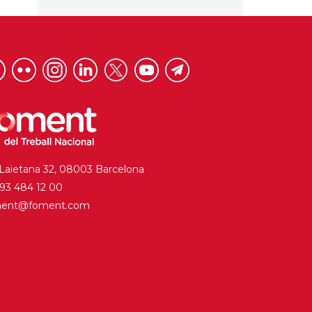
 Laietana 32, 08003 Barcelona
. 93 484 12 00
ment@foment.com