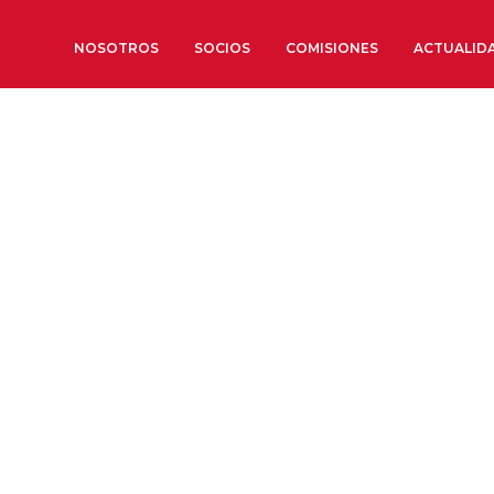
NOSOTROS
SOCIOS
COMISIONES
ACTUALID
Sobre nosotros
Órganos de Gobierno
Órganos Consultivos
Estructura Ejecutiva
Institut d’Estudis Estratègi
Organizaciones sectoriales
Sociedad Barcelonesa de E
Económicos y Sociales
Organizaciones territoriale
Conoce más