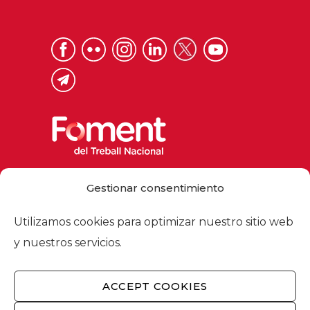
Via Laietana 32, 08003 Barcelona
Gestionar consentimiento
Tel. 93 484 12 00
foment@foment.com
Utilizamos cookies para optimizar nuestro sitio web
y nuestros servicios.
ACCEPT COOKIES
© 2026 - Foment del Treball Nacional
Nosotros
/
Asociados
/
Comisiones
/