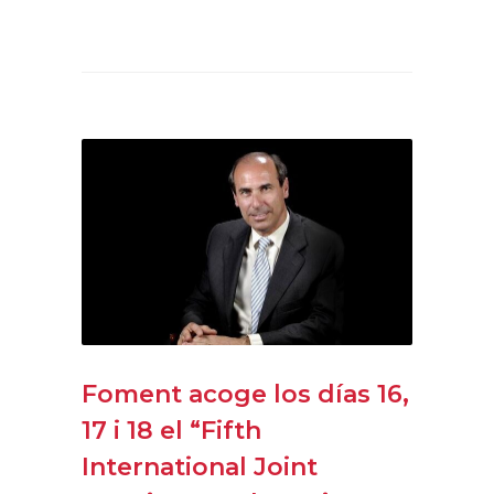
Foment acoge los días 16,
17 i 18 el “Fifth
International Joint