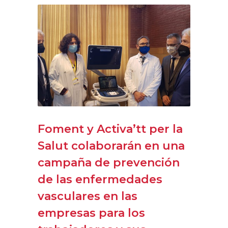
Foment y Activa’tt per la
Salut colaborarán en una
campaña de prevención
de las enfermedades
vasculares en las
empresas para los