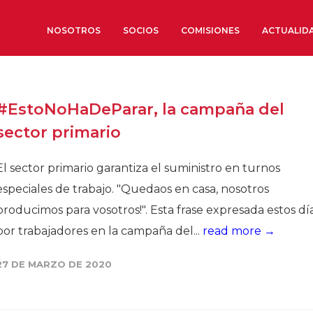
NOSOTROS
SOCIOS
COMISIONES
ACTUALID
Sobre nosotros
#EstoNoHaDeParar, la campaña del
Órganos de Gobierno
sector primario
Órganos Consultivos
Estructura Ejecutiva
El sector primario garantiza el suministro en turnos
Institut d’Estudis Estratègi
especiales de trabajo. "Quedaos en casa, nosotros
Organizaciones sectoriales
producimos para vosotros!". Esta frase expresada estos dí
Sociedad Barcelonesa de E
por trabajadores en la campaña del...
read more →
Económicos y Sociales
Organizaciones territoriale
27 DE MARZO DE 2020
Conoce más